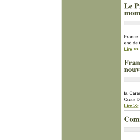
Le P
mome
France 
end de 
Lire >>
Fran
nouve
la Cara
Cœur De
Lire >>
Comm