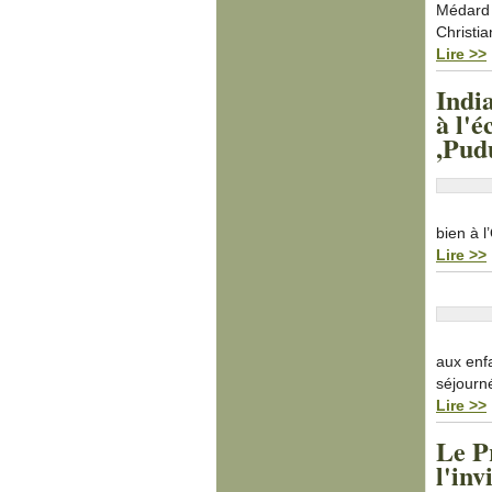
Médard 
Christi
Lire >>
Indi
à l'
,Pud
bien à 
Lire >>
aux enf
séjourn
Lire >>
Le P
l'in