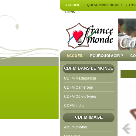
ACCUEIL
QUI SOMMES-NOUS ?
L'H
LIENS
ACCUEIL
POURQUOI AGIR ?
CO
CDFM DANS LE MONDE
CDFM Madagascar
CDFM Cameroun
CDFM Côte d'Ivoire
CDFM India
CDFM IMAGE
Album photos
Livre d'Or