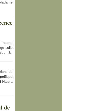
, Madame
cence
n´attend
ge colle
sident&
ient de
orifique
d Ntep a
l de