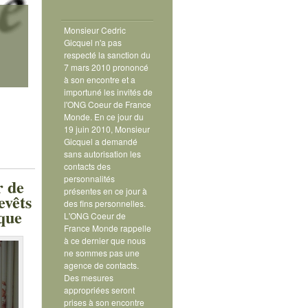
Monsieur Cedric
Gicquel n'a pas
respecté la sanction du
7 mars 2010 prononcé
à son encontre et a
importuné les invités de
l'ONG Coeur de France
Monde. En ce jour du
19 juin 2010, Monsieur
Gicquel a demandé
sans autorisation les
contacts des
personnalités
r de
présentes en ce jour à
vêts
des fins personnelles.
que
L'ONG Coeur de
France Monde rappelle
à ce dernier que nous
ne sommes pas une
agence de contacts.
Des mesures
appropriées seront
prises à son encontre