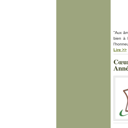
"Aux âm
bien à
l'honne
Lire >>
Cœur
Anné