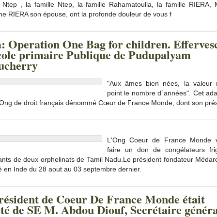
Ntep , la famille Ntep, la famille Rahamatoulla, la famille RIERA
ane RIERA son épouse, ont la profonde douleur de vous f
a: Operation One Bag for children. Efferves
école primaire Publique de Pudupalyam
ucherry
"Aux âmes bien nées, la valeur 
point le nombre d´années". Cet ada
l’Ong de droit français dénommé Cœur de France Monde, dont son pré
L'Ong Coeur de France Monde v
faire un don de congélateurs frig
ants de deux orphelinats de Tamil Nadu.Le président fondateur Médar
é en Inde du 28 aout au 03 septembre dernier.
résident de Coeur De France Monde était
vité de SE M. Abdou Diouf, Secrétaire généra