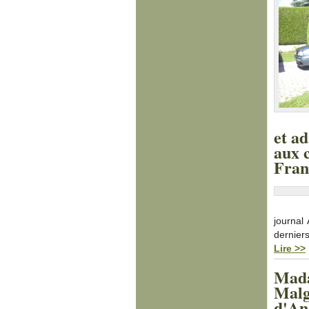
et ad
aux c
Fran
journal
derniers
Lire >>
Madag
Malg
d'An