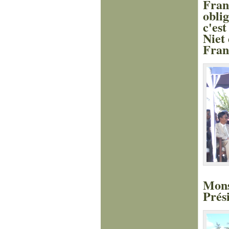
Fran
obli
c'es
Niet
Fran
Mons
Prés