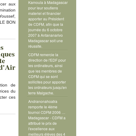
Kamoula à Madagascar
cer aux
pour leur soutiens
ination
materiel et financier
Youssef,
apporter au Président
r LE BON
de CDFM, afin que la
journée du 6 octobre
2007 à Antananarivo
Madagascar soit une
s
réussite.
iques
CDFM remercie la
te
direction de l'EDF pour
 d'Air
les ordinateurs, ainsi
que les membres de
CDFM qui se sont
sollicites pour apporter
tion de
les ordnateurs jusqu'en
rices du
terre Malgache.
cter ces
Andranonahoatra
remporte le 4ème
tournoi CDFM 2006 …
Madagascar - CDFM a
attribué le prix de
l'excellence aux
meilleurs élèves des 4