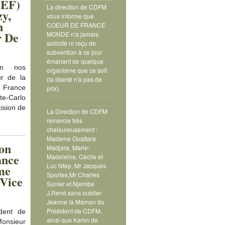
AEF)
La direction de CDFM
zy,
vous informe que
n
COEUR DE FRANCE
r De
MONDE n'a jamais
sollicité ni reçu de
subvention à ce jour
émanant de quelque
on nos
organisme que ce soit
ur de la
(la liberté n'a pas de
e France
prix).
-Carlo
cision de
La Direction de CDFM
remercie très
chaleureusement :
Madame Ouattara
on
Madjara, Marie-
ance
Madeleine, Cécile et
Luc Ntep, Mr Jacques
me
Sportes,Mr Charles
Vice
Sunier et Njembe
J.René,sans oublier
Jeanne la Maman du
Président de CDFM,
dent de
ainsi que Karim de
onsieur