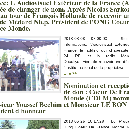
ce: L'Audiovisuel Extérieur de la France (
gée de changer de nom. Après Nicolas Sarko
t au tour de François Hollande de recevoir u
 de Médard Ntep, Président de l'ONG Coeu
ce Monde.
2013-08-08 07:00:00 - Sel
informations, l'Audiovisuel Extérie
France, le holding qui chapeaut
24, RFI et la radio Monte
Doualiya...vient de recevoir une dé
l'Institut national de la propriét&a
Lire >>
Nomination et recepti
de don : Coeur De Fr
Monde (CDFM) nom
ieur Youssef Bechim et Monsieur LE BON 
ident d'honneur
2013-06-25 10:17:28 - Le Prési
l'Ong Coeur De France Monde M