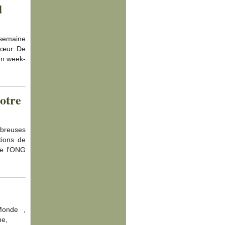
d
semaine
 Cœur De
un week-
otre
reuses
tions de
de l'ONG
onde ,
ne,