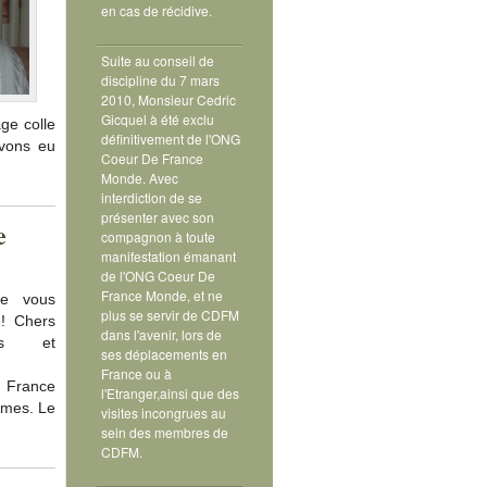
en cas de récidive.
Suite au conseil de
discipline du 7 mars
2010, Monsieur Cedric
Gicquel à été exclu
ge colle
définitivement de l'ONG
vons eu
Coeur De France
Monde. Avec
interdiction de se
présenter avec son
e
compagnon à toute
manifestation émanant
de l'ONG Coeur De
France Monde, et ne
e vous
plus se servir de CDFM
! Chers
dans l'avenir, lors de
ts et
ses déplacements en
France ou à
 France
l'Etranger,ainsi que des
mmes. Le
visites incongrues au
sein des membres de
CDFM.