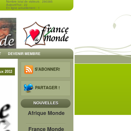
Nombre total de visiteurs : 290385
Aujourd'hui : 22
En ligne actuellement : 1
T
DEVENIR MEMBRE
S'ABONNER!
tous ses membres et sympathisants, ainsi qu'à tous les citoyens du mond
PARTAGER !
NOUVELLES
Afrique Monde
France Monde