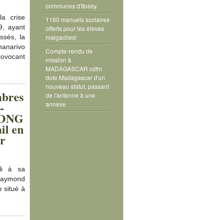
communes d'Itoasy.
a crise
1160 manuels scolaires
9, ayant
offerts pour les élèves
malgaches!
ssés, la
anarivo
Compte-rendu de
rovocant
mission à
MADAGASCAR cdfm
dote Madagascar d'un
nouveau statut, passant
mbres
de l'antenne à une
-
annexe
l'ONG
il en
er
li à sa
aymond
 situé à