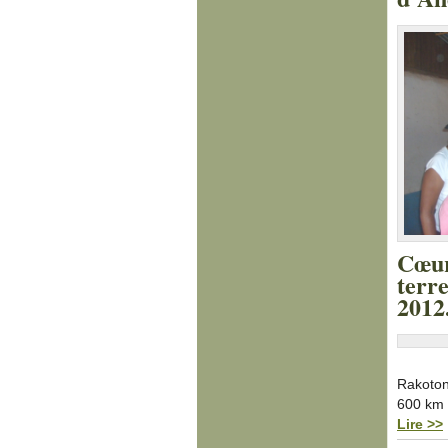
Cœur
terr
2012
Rakoton
600 km 
Lire >>