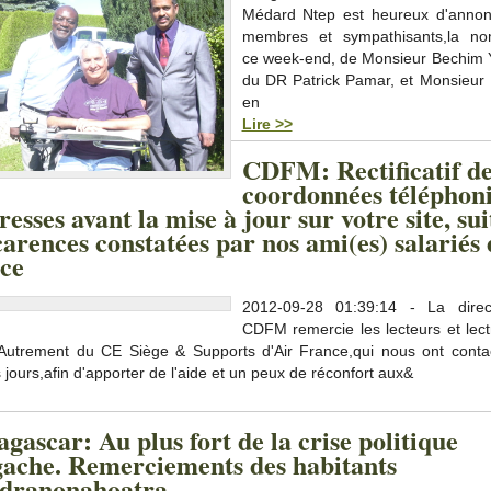
Médard Ntep est heureux d'annon
membres et sympathisants,la nom
ce week-end, de Monsieur Bechim 
du DR Patrick Pamar, et Monsieu
en
Lire >>
CDFM: Rectificatif de
coordonnées téléphon
resses avant la mise à jour sur votre site, sui
arences constatées par nos ami(es) salariés
ce
2012-09-28 01:39:14 - La direc
CDFM remercie les lecteurs et lect
 Autrement du CE Siège & Supports d'Air France,qui nous ont conta
 jours,afin d'apporter de l'aide et un peux de réconfort aux&
ascar: Au plus fort de la crise politique
ache. Remerciements des habitants
dranonahoatra