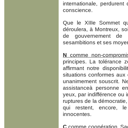
internationale, perdurent 
conscience.
Que le XIIIe Sommet qu
déroulera, à Montreux, soi
de gouvernement de c
sesambitions et ses moye
N
comme non-compromis
principes. La tolérance z
affirmant notre disponib
situations conformes au
unanimement souscrit. N
assistanceà personne en
yeux, par indifférence ou in
ruptures de la démocratie,
qui restent, encore, l
innocentes.
C
comme coopération
. Sa