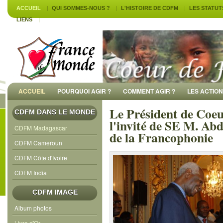
ACCUEIL
QUI SOMMES-NOUS ?
L'HISTOIRE DE CDFM
LES STATUT
LIENS
ACCUEIL
POURQUOI AGIR ?
COMMENT AGIR ?
LES ACTIO
Le Président de Coe
CDFM DANS LE MONDE
l'invité de SE M. Abd
CDFM Madagascar
de la Francophonie
CDFM Cameroun
CDFM Côte d'Ivoire
CDFM India
CDFM IMAGE
Album photos
Livre d'Or